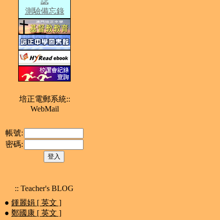
誌
測驗備忘錄
培正電郵系統::
WebMail
帳號:
密碼:
:: Teacher's BLOG
●
鍾麗娟 [ 英文 ]
●
鄭國康 [ 英文 ]