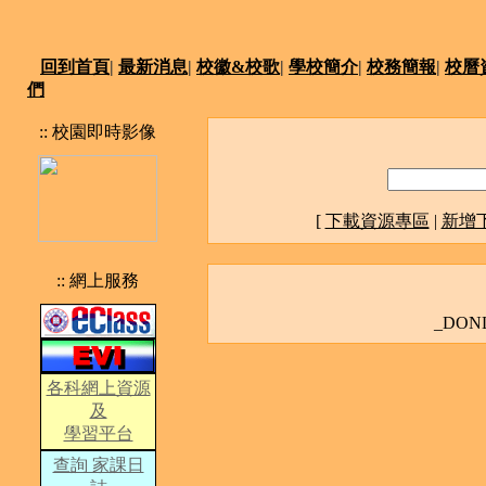
回到首頁
|
最新消息
|
校徽&校歌
|
學校簡介
|
校務簡報
|
校曆
們
:: 校園即時影像
[
下載資源專區
|
新增
:: 網上服務
_DON
各科網上資源
及
學習平台
查詢 家課日