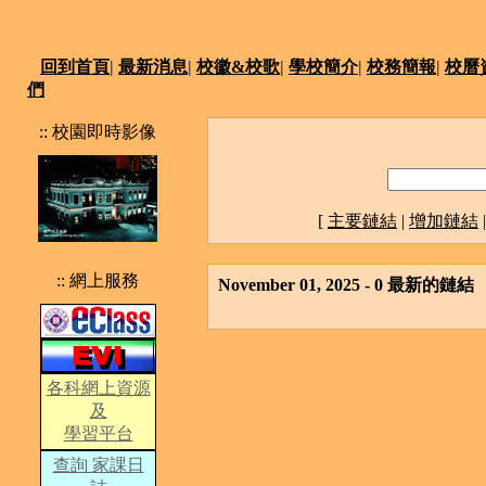
回到首頁
|
最新消息
|
校徽&校歌
|
學校簡介
|
校務簡報
|
校曆
們
:: 校園即時影像
[
主要鏈結
|
增加鏈結
:: 網上服務
November 01, 2025 - 0 最新的鏈結
各科網上資源
及
學習平台
查詢 家課日