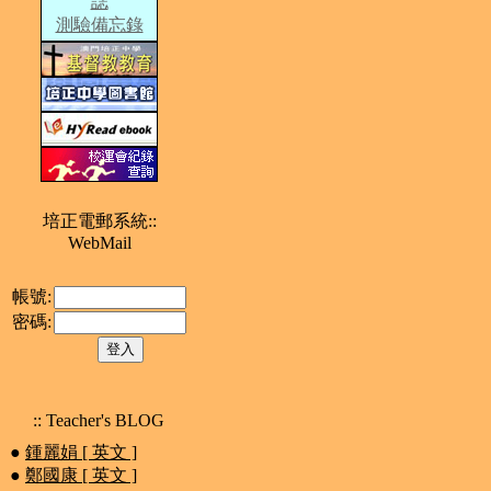
誌
測驗備忘錄
培正電郵系統::
WebMail
帳號:
密碼:
:: Teacher's BLOG
●
鍾麗娟 [ 英文 ]
●
鄭國康 [ 英文 ]