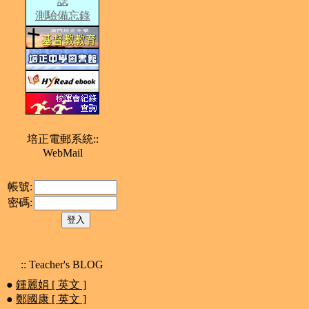
誌
測驗備忘錄
培正電郵系統::
WebMail
帳號:
密碼:
:: Teacher's BLOG
●
鍾麗娟 [ 英文 ]
●
鄭國康 [ 英文 ]