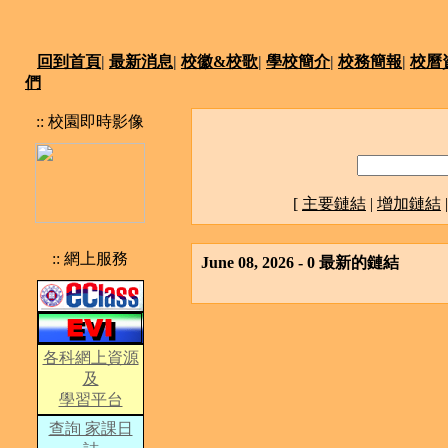
回到首頁
|
最新消息
|
校徽&校歌
|
學校簡介
|
校務簡報
|
校曆
們
:: 校園即時影像
[
主要鏈結
|
增加鏈結
:: 網上服務
June 08, 2026 - 0 最新的鏈結
各科網上資源
及
學習平台
查詢 家課日