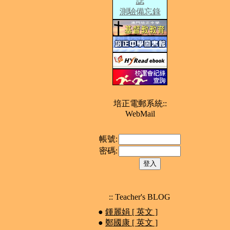
誌
測驗備忘錄
培正電郵系統::
WebMail
帳號:
密碼:
:: Teacher's BLOG
●
鍾麗娟 [ 英文 ]
●
鄭國康 [ 英文 ]