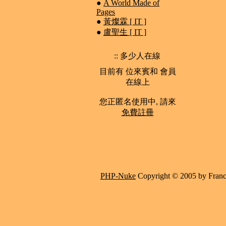
●
A World Made of
Pages
●
黃燦霖 [ IT ]
●
盧聖生 [ IT ]
:: 多少人在線
目前有 位來賓和 會員
在線上
您正匿名使用中, 請來
免費註冊
PHP-Nuke
Copyright © 2005 by Francis