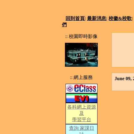
回到首頁
|
最新消息
|
校徽&校歌
|
們
:: 校園即時影像
:: 網上服務
June 09
各科網上資源
及
學習平台
查詢 家課日