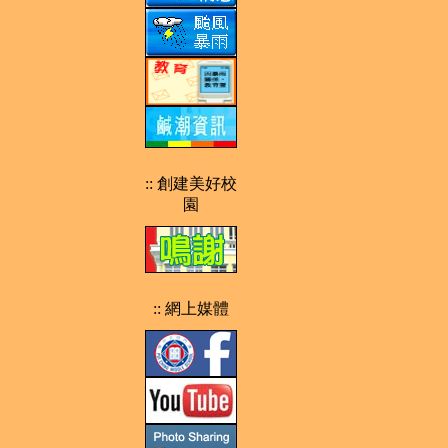
:: 創建美好校
園
:: 網上媒體