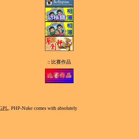
:: 比賽作品
GPL
. PHP-Nuke comes with absolutely