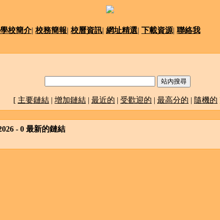
學校簡介
|
校務簡報
|
校曆資訊
|
網址精選
|
下載資源
|
聯絡我
[
主要鏈結
|
增加鏈結
|
最近的
|
受歡迎的
|
最高分的
|
隨機的
, 2026 - 0 最新的鏈結