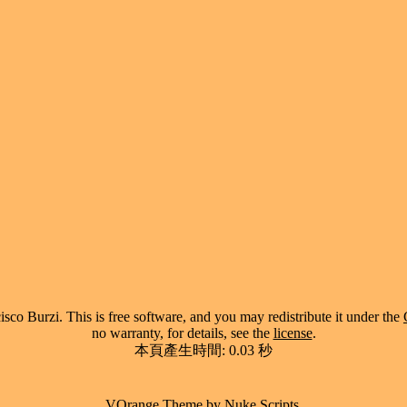
co Burzi. This is free software, and you may redistribute it under the
no warranty, for details, see the
license
.
本頁產生時間: 0.03 秒
VOrange Theme by
Nuke Scripts
.