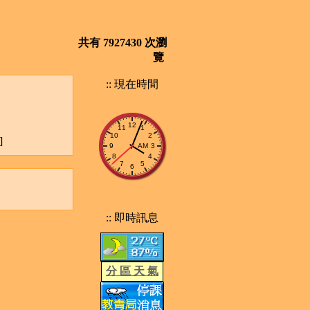
共有 7927430 次瀏
覽
:: 現在時間
]
:: 即時訊息
分 區 天 氣