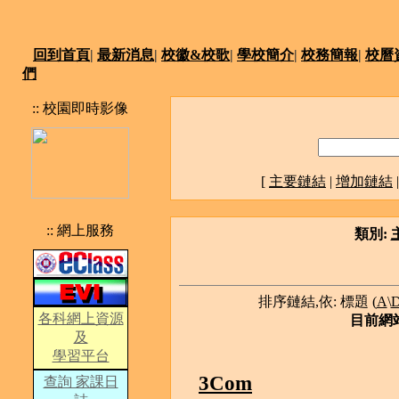
回到首頁
|
最新消息
|
校徽&校歌
|
學校簡介
|
校務簡報
|
校曆
們
:: 校園即時影像
[
主要鏈結
|
增加鏈結
:: 網上服務
類別:
排序鏈結,依: 標題 (
A
\
各科網上資源
目前網站排
及
學習平台
3Com
查詢 家課日