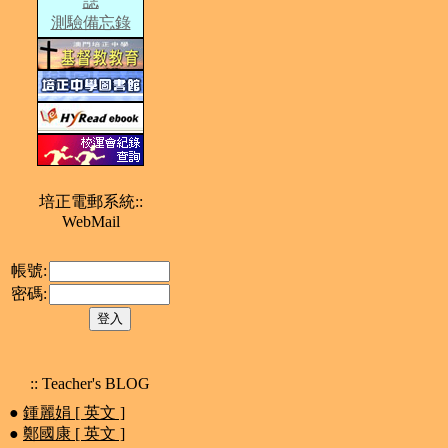
誌
測驗備忘錄
培正電郵系統::
WebMail
帳號:
密碼:
:: Teacher's BLOG
●
鍾麗娟 [ 英文 ]
●
鄭國康 [ 英文 ]