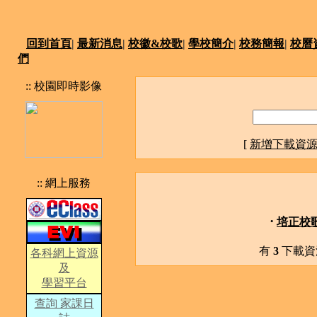
回到首頁
|
最新消息
|
校徽&校歌
|
學校簡介
|
校務簡報
|
校曆
們
:: 校園即時影像
[
新增下載資
:: 網上服務
·
培正校
有
3
下載資
各科網上資源
及
學習平台
查詢 家課日