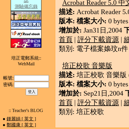
誌
Acrobat Reader 5.0 
測驗備忘錄
描述:
Acrobat Reader 
版本:
檔案大小:
0 bytes
增加於:
Jan31日,2004
首頁
|
評分下載資源
|
類別: 電子檔案嬝玟n件
培正電郵系統::
WebMail
培正校歌 音樂版
描述:
培正校歌 音樂版 (m
帳號:
版本:
檔案大小:
0 bytes
密碼:
增加於:
Sep21日,2004
首頁
|
評分下載資源
|
:: Teacher's BLOG
類別: 培正校歌
●
鍾麗娟 [ 英文 ]
●
鄭國康 [ 英文 ]