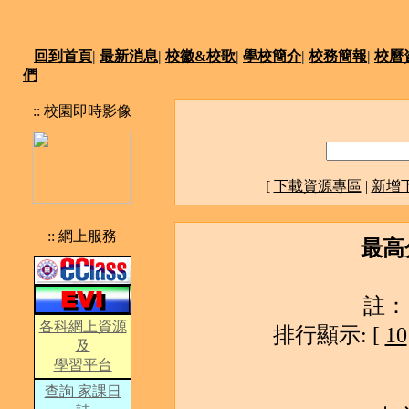
回到首頁
|
最新消息
|
校徽&校歌
|
學校簡介
|
校務簡報
|
校曆
們
:: 校園即時影像
[
下載資源專區
|
新增
:: 網上服務
最高
註：
各科網上資源
排行顯示: [
10
及
學習平台
查詢 家課日