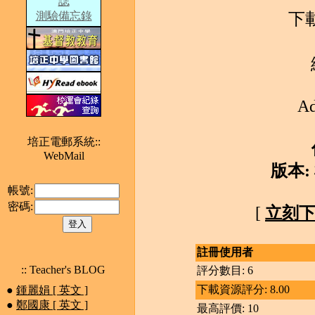
誌
下
測驗備忘錄
A
培正電郵系統::
WebMail
版本:
帳號:
密碼:
[
立刻
註冊使用者
:: Teacher's BLOG
評分數目: 6
下載資源評分: 8.00
●
鍾麗娟 [ 英文 ]
●
鄭國康 [ 英文 ]
最高評價: 10