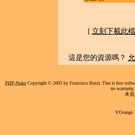
[
立刻下載此
這是您的資源嗎？
PHP-Nuke
Copyright © 2005 by Francisco Burzi. This is free softwa
no warranty, 
本頁產
VOrange 