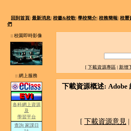
回到首頁
|
最新消息
|
校徽&校歌
|
學校簡介
|
校務簡報
|
校曆
們
:: 校園即時影像
[
下載資源專區
|
新增
:: 網上服務
下載資源概述: Adobe 網站
各科網上資源
及
學習平台
[
下載資源意見
查詢 家課日