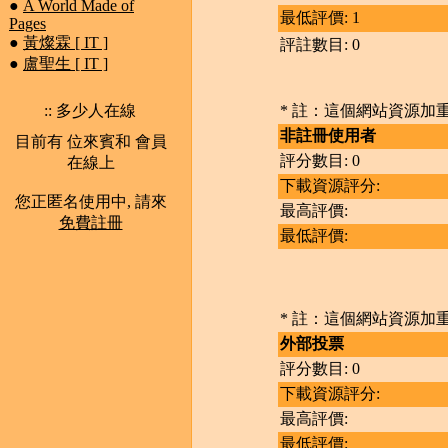
●
A World Made of
最低評價: 1
Pages
●
黃燦霖 [ IT ]
評註數目: 0
●
盧聖生 [ IT ]
:: 多少人在線
* 註：這個網站資源加重註
非註冊使用者
目前有 位來賓和 會員
評分數目: 0
在線上
下載資源評分:
您正匿名使用中, 請來
最高評價:
免費註冊
最低評價:
* 註：這個網站資源加重註
外部投票
評分數目: 0
下載資源評分:
最高評價:
最低評價: