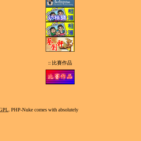
:: 比賽作品
GPL
. PHP-Nuke comes with absolutely