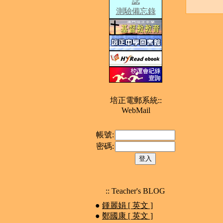
誌
測驗備忘錄
培正電郵系統::
WebMail
帳號:
密碼:
:: Teacher's BLOG
●
鍾麗娟 [ 英文 ]
●
鄭國康 [ 英文 ]