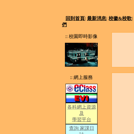
回到首頁
|
最新消息
|
校徽&校歌
|
們
:: 校園即時影像
:: 網上服務
各科網上資源
及
學習平台
查詢 家課日