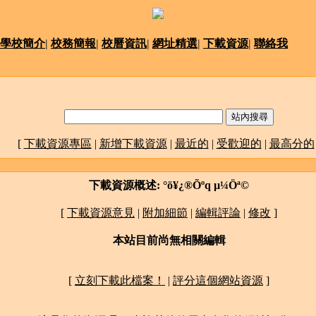
學校簡介
|
校務簡報
|
校曆資訊
|
網址精選
|
下載資源
|
聯絡我
[
下載資源專區
|
新增下載資源
|
最近的
|
受歡迎的
|
最高分的
下載資源概述: °ö¥¿®Õºq ­µ¼Öª©
[
下載資源意見
|
附加細節
|
編輯評論
|
修改
]
本站目前尚無相關編輯
[
立刻下載此檔案！
|
評分這個網站資源
]