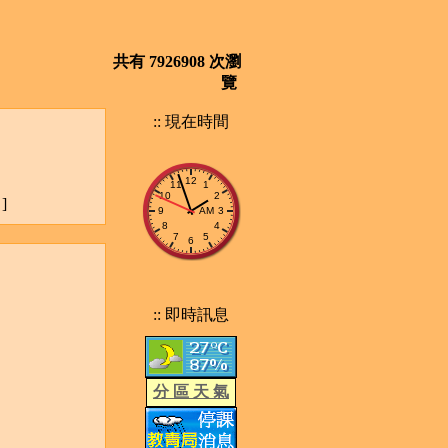
共有 7926908 次瀏
覽
:: 現在時間
]
:: 即時訊息
分 區 天 氣