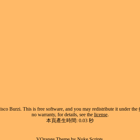
co Burzi. This is free software, and you may redistribute it under the
no warranty, for details, see the
license
.
本頁產生時間: 0.03 秒
VOrange Theme by
Nuke Scripts
.