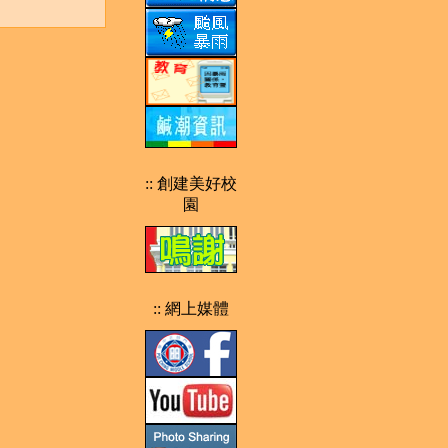
:: 創建美好校
園
:: 網上媒體