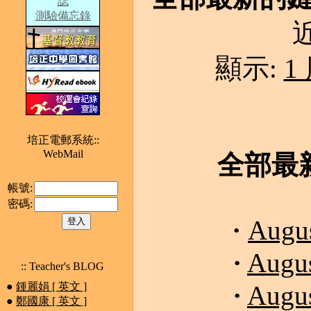
誌
測驗備忘錄
近
顯示:
1
培正電郵系統::
WebMail
全部最新
帳號:
密碼:
·
Augus
·
Augus
:: Teacher's BLOG
·
●
鍾麗娟 [ 英文 ]
Augus
●
鄭國康 [ 英文 ]