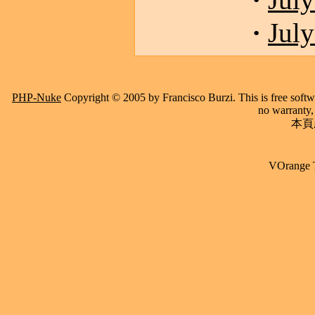
July
·
July
PHP-Nuke
Copyright © 2005 by Francisco Burzi. This is free softwa
no warranty, 
本頁產
VOrange 