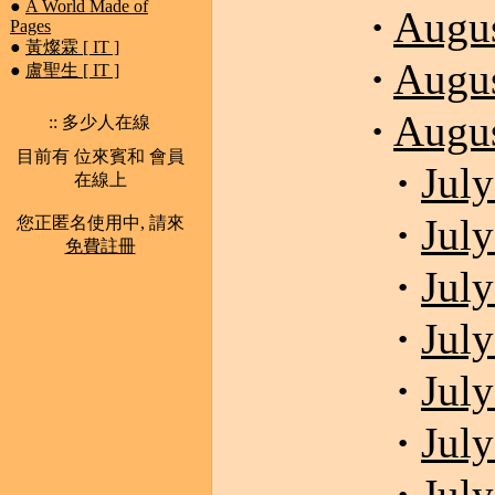
●
A World Made of
·
Augus
Pages
●
黃燦霖 [ IT ]
·
Augus
●
盧聖生 [ IT ]
·
Augus
:: 多少人在線
目前有 位來賓和 會員
·
July
在線上
·
July
您正匿名使用中, 請來
免費註冊
·
July
·
July
·
July
·
July
·