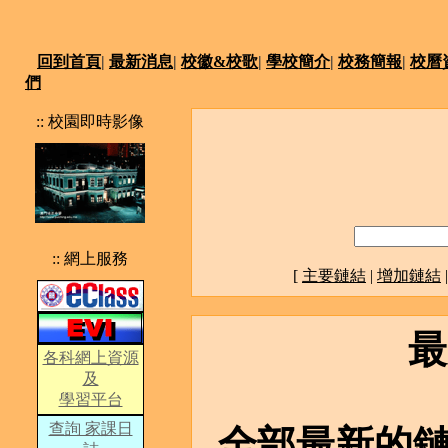
回到首頁
|
最新消息
|
校徽&校歌
|
學校簡介
|
校務簡報
|
校曆
們
:: 校園即時影像
:: 網上服務
[
主要鏈結
|
增加鏈結
最
各科網上資源
及
學習平台
查詢 家課日
全部最新的鏈