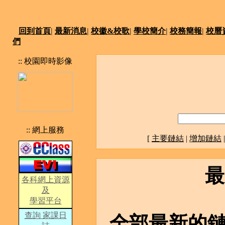
回到首頁
|
最新消息
|
校徽&校歌
|
學校簡介
|
校務簡報
|
校曆
們
:: 校園即時影像
:: 網上服務
[
主要鏈結
|
增加鏈結
最
各科網上資源
及
學習平台
查詢 家課日
全部最新的鏈