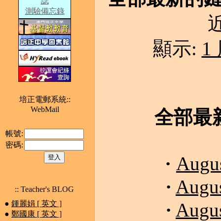
誌
測驗備忘錄
近
顯示:
1
培正電郵系統::
WebMail
全部最新
帳號:
密碼:
·
Augus
·
Augus
:: Teacher's BLOG
·
●
鍾麗娟 [ 英文 ]
Augus
●
鄭國康 [ 英文 ]