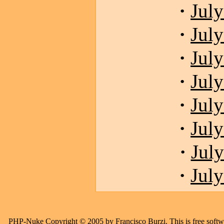
·
July
·
July
·
July
·
July
·
July
·
July
·
July
·
July
PHP-Nuke
Copyright © 2005 by Francisco Burzi. This is free softwa