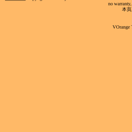
no warranty, 
本頁產
VOrange 