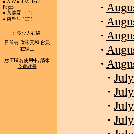
●
A World Made of
·
Augus
Pages
●
黃燦霖 [ IT ]
·
Augus
●
盧聖生 [ IT ]
·
Augus
:: 多少人在線
目前有 位來賓和 會員
·
Augus
在線上
·
Augus
您正匿名使用中, 請來
免費註冊
·
July
·
July
·
July
·
July
·