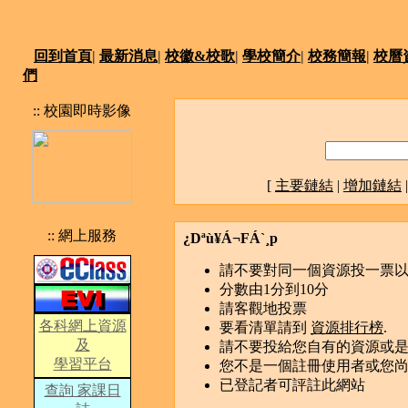
回到首頁
|
最新消息
|
校徽&校歌
|
學校簡介
|
校務簡報
|
校曆
們
:: 校園即時影像
[
主要鏈結
|
增加鏈結
:: 網上服務
¿Dªù¥Á¬FÁ`¸p
請不要對同一個資源投一票
分數由1分到10分
請客觀地投票
各科網上資源
要看清單請到
資源排行榜
.
及
請不要投給您自有的資源或
學習平台
您不是一個註冊使用者或您
已登記者可評註此網站
查詢 家課日