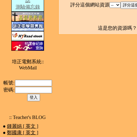
誌
評分這個網站資源
測驗備忘錄
這是您的資源嗎
培正電郵系統::
WebMail
帳號:
密碼:
:: Teacher's BLOG
●
鍾麗娟 [ 英文 ]
●
鄭國康 [ 英文 ]