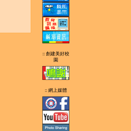
:: 創建美好校
園
:: 網上媒體