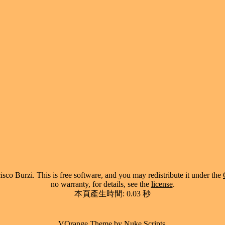
co Burzi. This is free software, and you may redistribute it under the
no warranty, for details, see the
license
.
本頁產生時間: 0.03 秒
VOrange Theme by
Nuke Scripts
.