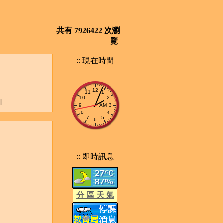
共有 7926422 次瀏
覽
:: 現在時間
]
:: 即時訊息
分 區 天 氣