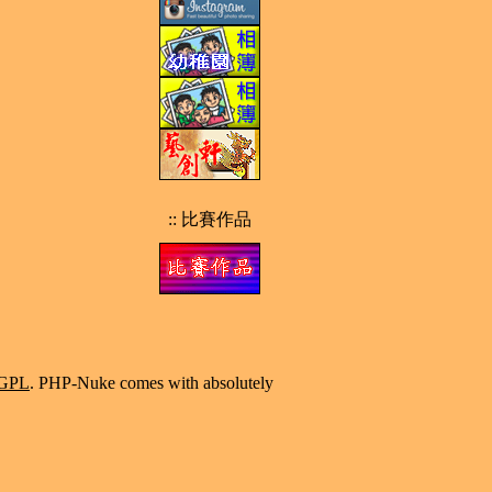
:: 比賽作品
GPL
. PHP-Nuke comes with absolutely