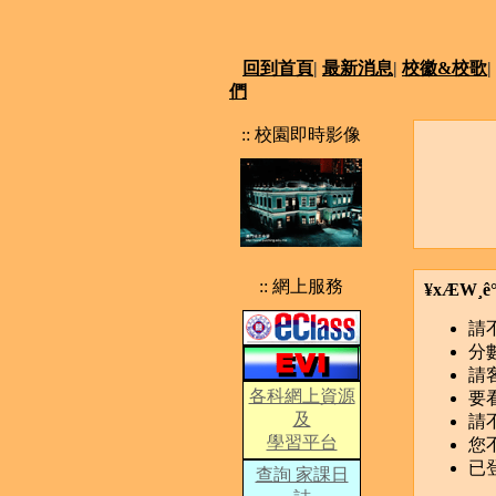
回到首頁
|
最新消息
|
校徽&校歌
|
們
:: 校園即時影像
:: 網上服務
¥xÆW¸ê°
請
分
請
各科網上資源
要
及
請
學習平台
您
已
查詢 家課日