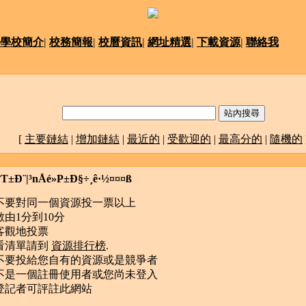
學校簡介
|
校務簡報
|
校曆資訊
|
網址精選
|
下載資源
|
聯絡我
[
主要鏈結
|
增加鏈結
|
最近的
|
受歡迎的
|
最高分的
|
隨機的
T±Ð¨|³nÅé»P±Ð§÷¸ê·½¤¤¤ß
不要對同一個資源投一票以上
數由1分到10分
客觀地投票
看清單請到
資源排行榜
.
不要投給您自有的資源或是競爭者
不是一個註冊使用者或您尚未登入
登記者可評註此網站