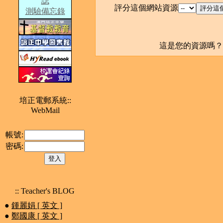
誌
評分這個網站資源
測驗備忘錄
這是您的資源嗎
培正電郵系統::
WebMail
帳號:
密碼:
:: Teacher's BLOG
●
鍾麗娟 [ 英文 ]
●
鄭國康 [ 英文 ]