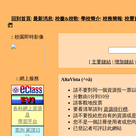
回到首頁
|
最新消息
|
校徽&校歌
|
學校簡介
|
校務簡報
|
校曆
們
:: 校園即時影像
[
主要鏈結
|
增加鏈結
:: 網上服務
AltaVista (­^¤å)
請不要對同一個資源投一票
分數由1分到10分
請客觀地投票
各科網上資源
要看清單請到
資源排行榜
.
及
請不要投給您自有的資源或
學習平台
您不是一個註冊使用者或您
已登記者可評註此網站
查詢 家課日