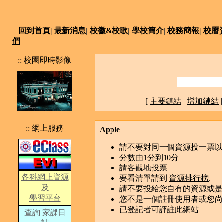
回到首頁
|
最新消息
|
校徽&校歌
|
學校簡介
|
校務簡報
|
校曆
們
:: 校園即時影像
[
主要鏈結
|
增加鏈結
:: 網上服務
Apple
請不要對同一個資源投一票
分數由1分到10分
請客觀地投票
各科網上資源
要看清單請到
資源排行榜
.
及
請不要投給您自有的資源或
學習平台
您不是一個註冊使用者或您
已登記者可評註此網站
查詢 家課日