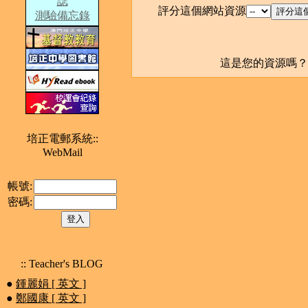
誌
評分這個網站資源
測驗備忘錄
這是您的資源嗎
培正電郵系統::
WebMail
帳號:
密碼:
:: Teacher's BLOG
●
鍾麗娟 [ 英文 ]
●
鄭國康 [ 英文 ]