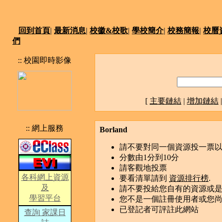
回到首頁
|
最新消息
|
校徽&校歌
|
學校簡介
|
校務簡報
|
校曆
們
:: 校園即時影像
[
主要鏈結
|
增加鏈結
:: 網上服務
Borland
請不要對同一個資源投一票
分數由1分到10分
請客觀地投票
各科網上資源
要看清單請到
資源排行榜
.
及
請不要投給您自有的資源或
學習平台
您不是一個註冊使用者或您
已登記者可評註此網站
查詢 家課日