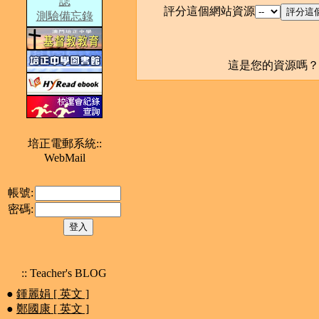
誌
評分這個網站資源
測驗備忘錄
這是您的資源嗎
培正電郵系統::
WebMail
帳號:
密碼:
:: Teacher's BLOG
●
鍾麗娟 [ 英文 ]
●
鄭國康 [ 英文 ]