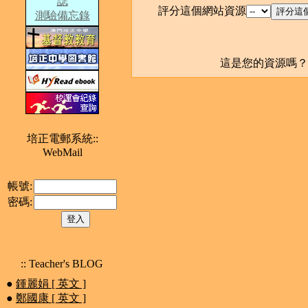
誌
評分這個網站資源
測驗備忘錄
這是您的資源嗎
培正電郵系統::
WebMail
帳號:
密碼:
:: Teacher's BLOG
●
鍾麗娟 [ 英文 ]
●
鄭國康 [ 英文 ]