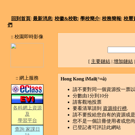
回到首頁
|
最新消息
|
校徽&校歌
|
學校簡介
|
校務簡報
|
校曆
們
:: 校園即時影像
[
主要鏈結
|
增加鏈結
:: 網上服務
Hong Kong iMail(­^¤å)
請不要對同一個資源投一票
分數由1分到10分
請客觀地投票
各科網上資源
要看清單請到
資源排行榜
.
及
請不要投給您自有的資源或
學習平台
您不是一個註冊使用者或您
已登記者可評註此網站
查詢 家課日