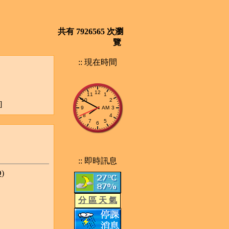
共有 7926565 次瀏
覽
:: 現在時間
]
:: 即時訊息
D
)
分 區 天 氣