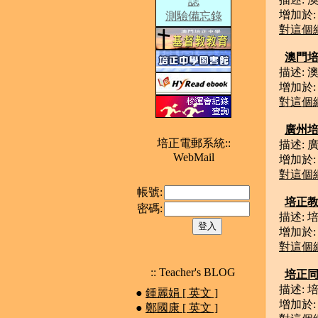
誌
增加於: D
測驗備忘錄
對這個
澳門
描述: 
增加於: J
對這個
廣州
培正電郵系統::
描述: 
WebMail
增加於: J
對這個
帳號:
培正
密碼:
描述: 
增加於: J
對這個
:: Teacher's BLOG
培正
描述: 
●
鍾麗娟 [ 英文 ]
增加於: J
●
鄭國康 [ 英文 ]