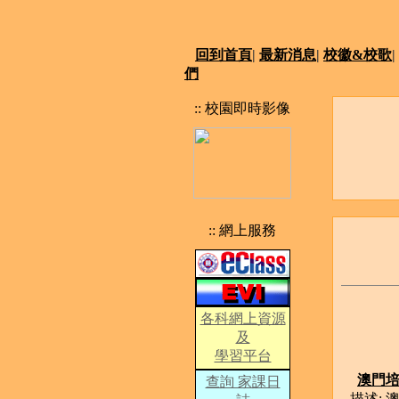
回到首頁
|
最新消息
|
校徽&校歌
|
們
:: 校園即時影像
:: 網上服務
各科網上資源
及
學習平台
澳門
查詢 家課日
描述: