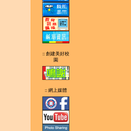
:: 創建美好校
園
:: 網上媒體