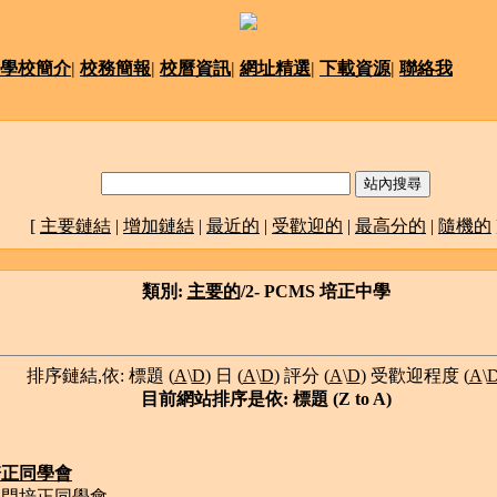
學校簡介
|
校務簡報
|
校曆資訊
|
網址精選
|
下載資源
|
聯絡我
[
主要鏈結
|
增加鏈結
|
最近的
|
受歡迎的
|
最高分的
|
隨機的
類別:
主要的
/2- PCMS 培正中學
排序鏈結,依: 標題 (
A
\
D
) 日 (
A
\
D
) 評分 (
A
\
D
) 受歡迎程度 (
A
\
目前網站排序是依: 標題 (Z to A)
培正同學會
 澳門培正同學會