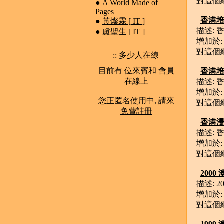
對這個
●
A World Made of
Pages
香港
●
黃燦霖 [ IT ]
描述: 
●
盧聖生 [ IT ]
增加於: J
對這個
:: 多少人在線
目前有 位來賓和 會員
香港
在線上
描述:
增加於: J
您正匿名使用中, 請來
對這個
免費註冊
香港
描述:
增加於: J
對這個
200
描述: 
增加於: J
對這個