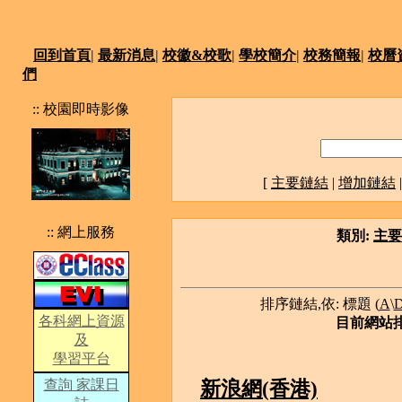
回到首頁
|
最新消息
|
校徽&校歌
|
學校簡介
|
校務簡報
|
校曆
們
:: 校園即時影像
[
主要鏈結
|
增加鏈結
:: 網上服務
類別:
主要
排序鏈結,依: 標題 (
A
\
各科網上資源
目前網站排
及
學習平台
查詢 家課日
新浪網(香港)