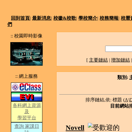
回到首頁
|
最新消息
|
校徽&校歌
|
學校簡介
|
校務簡報
|
校曆
們
:: 校園即時影像
[
主要鏈結
|
增加鏈結
:: 網上服務
類別:
排序鏈結,依: 標題 (
A
\
各科網上資源
目前網站排
及
學習平台
查詢 家課日
Novell