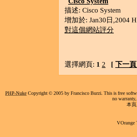
Cisco System
描述: Cisco System
增加於: Jan30日,2004 Hit
對這個網站評分
選擇網頁:
1
2
[
下一頁 
PHP-Nuke
Copyright © 2005 by Francisco Burzi. This is free softwa
no warranty, 
本頁產
VOrange 